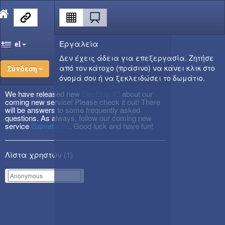
Εργαλεία
el
Δεν έχεις άδεια για επεξεργασία. Ζητήσε
από τον κάτοχο (πράσινο) να κάνει κλικ στο
Σύνδεση
όνομά σου ή να ξεκλειδώσει το δωμάτιο.
We have released new
DevBlog #3
about our
coming new service! Please check it out! There
will be answers to some frequently asked
questions. As always, follow our coming new
service
Gametactic
. Good luck and have fun!
Λίστα χρηστών (
1
)