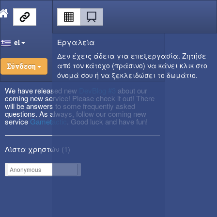
Εργαλεία
el
Δεν έχεις άδεια για επεξεργασία. Ζητήσε
από τον κάτοχο (πράσινο) να κάνει κλικ στο
Σύνδεση
όνομά σου ή να ξεκλειδώσει το δωμάτιο.
We have released new
DevBlog #3
about our
coming new service! Please check it out! There
will be answers to some frequently asked
questions. As always, follow our coming new
service
Gametactic
. Good luck and have fun!
Λίστα χρηστών (
1
)