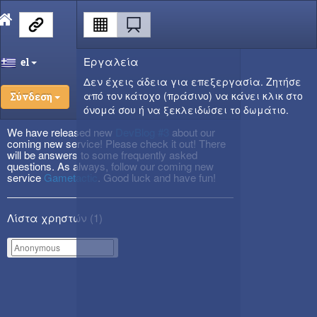
Εργαλεία
el
Δεν έχεις άδεια για επεξεργασία. Ζητήσε
από τον κάτοχο (πράσινο) να κάνει κλικ στο
Σύνδεση
όνομά σου ή να ξεκλειδώσει το δωμάτιο.
We have released new
DevBlog #3
about our
coming new service! Please check it out! There
will be answers to some frequently asked
questions. As always, follow our coming new
service
Gametactic
. Good luck and have fun!
Λίστα χρηστών (
1
)