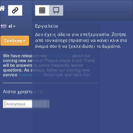
Εργαλεία
el
Δεν έχεις άδεια για επεξεργασία. Ζητήσε
από τον κάτοχο (πράσινο) να κάνει κλικ στο
Σύνδεση
όνομά σου ή να ξεκλειδώσει το δωμάτιο.
We have released new
DevBlog #3
about our
coming new service! Please check it out! There
will be answers to some frequently asked
questions. As always, follow our coming new
service
Gametactic
. Good luck and have fun!
Λίστα χρηστών (
1
)