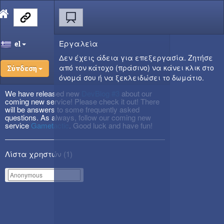
Εργαλεία
el
Δεν έχεις άδεια για επεξεργασία. Ζητήσε
από τον κάτοχο (πράσινο) να κάνει κλικ στο
Σύνδεση
όνομά σου ή να ξεκλειδώσει το δωμάτιο.
We have released new
DevBlog #3
about our
coming new service! Please check it out! There
will be answers to some frequently asked
questions. As always, follow our coming new
service
Gametactic
. Good luck and have fun!
Λίστα χρηστών (
1
)