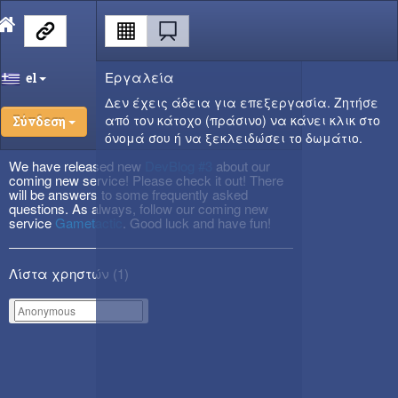
Εργαλεία
el
Δεν έχεις άδεια για επεξεργασία. Ζητήσε
από τον κάτοχο (πράσινο) να κάνει κλικ στο
Σύνδεση
όνομά σου ή να ξεκλειδώσει το δωμάτιο.
We have released new
DevBlog #3
about our
coming new service! Please check it out! There
will be answers to some frequently asked
questions. As always, follow our coming new
service
Gametactic
. Good luck and have fun!
Λίστα χρηστών (
1
)