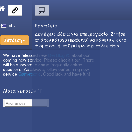
Εργαλεία
el
Δεν έχεις άδεια για επεξεργασία. Ζητήσε
από τον κάτοχο (πράσινο) να κάνει κλικ στο
Σύνδεση
όνομά σου ή να ξεκλειδώσει το δωμάτιο.
We have released new
DevBlog #3
about our
coming new service! Please check it out! There
will be answers to some frequently asked
questions. As always, follow our coming new
service
Gametactic
. Good luck and have fun!
Λίστα χρηστών (
1
)